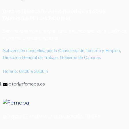
OFICINA TÉCNICA DE PREVENCIÓN DE RIESGOS
LABORALES DE FEMEPA, OTPRL
Servicio asesoramiento y asistencia técnica telemática, telefónica
o presencial en las empresas
Subvención concedida por la Consejería de Turismo y Empleo,
Dirección General de Trabajo. Gobierno de Canarias
Horario: 08:00 a 20:00 h
otprl@femepa.es
SERVICIO DE AYUDA A LA LEGALIZACIÓN FEMEPA