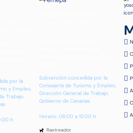
DE
SERVICIO DE AYUDA A LA
IESGOS
LEGALIZACIÓN FEMEPA
M
MEPA, OTPRL
Servicio de asesoramiento y
N
ento y
actuación en los casos de
telemática,
C
economía sumergida y empleo
cial en las
irregular
P
Subvención concedida por la
P
ida por la
Consejería de Turismo y Empleo,
smo y Empleo,
A
Dirección General de Trabajo.
de Trabajo.
Gobierno de Canarias
C
ias
A
Horario: 08:00 a 15:00 h
0:00 h
Rastreador