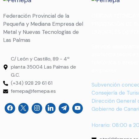
Federación Provincial de la
OFICINA TÉCNICA 
Pequeña y Mediana Empresa del
PREVENCIÓN DE R
Metal y Nuevas Tecnologías de
LABORALES DE FE
Las Palmas
Servicio asesorami
asistencia técnica 
C/ León y Castillo, 89 - 4ª
telefónica o presen
planta 35004 Las Palmas de
empresas
G.C.
(+34) 928 29 61 61
Subvención conced
femepa@femepa.es
Consejería de Turi
Dirección General 
Gobierno de Canar
Horario: 08:00 a 2